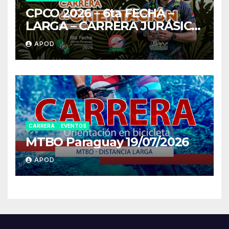
CPCO 2026 – 6ta FECHA –
LARGA – CARRERA JURÁSICO
OR
APOD
CARRERA
EVENTOS
MTBO Paraguay 19/07/2026
APOD