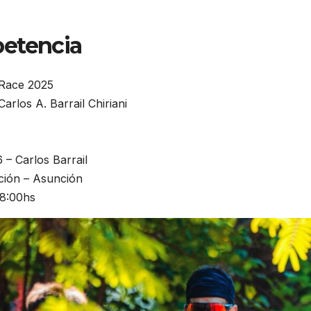
petencia
 Race 2025
arlos A. Barrail Chiriani
– Carlos Barrail
ión – Asunción
8:00hs