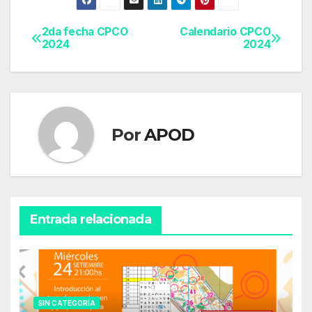
2da fecha CPCO
Calendario CPCO
Navegación
2024
2024
de
entradas
Por
APOD
Entrada relacionada
SIN CATEGORÍA