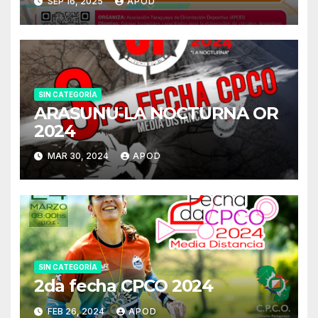
SEP 16, 2025
APOD
SIN CATEGORÍA
ARASUNU-LA NOCTURNA OR
2024
MAR 30, 2024
APOD
SIN CATEGORÍA
2da fecha CPCO 2024
FEB 26, 2024
APOD