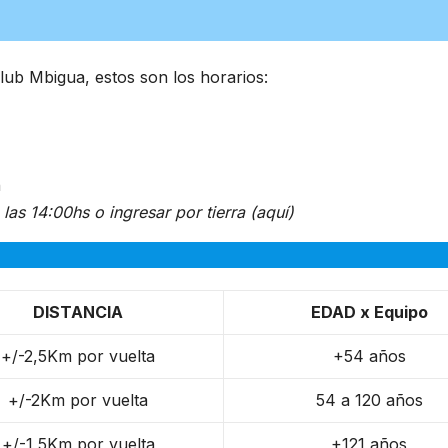
ub Mbigua, estos son los horarios:
n
as 14:00hs o ingresar por tierra (aquí)
DISTANCIA
EDAD x Equipo
+/-2,5Km por vuelta
+54 años
+/-2Km por vuelta
54 a 120 años
+/-1,5Km por vuelta
+121 años