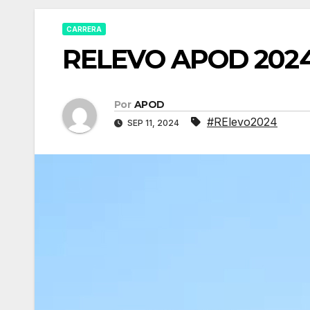
CARRERA
RELEVO APOD 202
Por
APOD
#RElevo2024
SEP 11, 2024