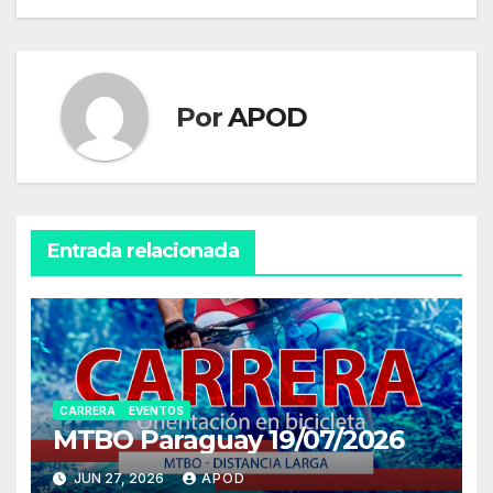
entradas
Por
APOD
Entrada relacionada
CARRERA
EVENTOS
MTBO Paraguay 19/07/2026
JUN 27, 2026
APOD