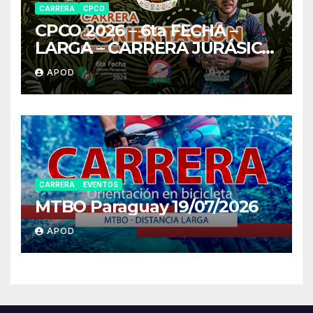
CARRERA
CPCO
CPCO 2026 – 6ta FECHA –
LARGA – CARRERA JURÁSICO
OR
APOD
CARRERA
EVENTOS
MTBO Paraguay 19/07/2026
APOD