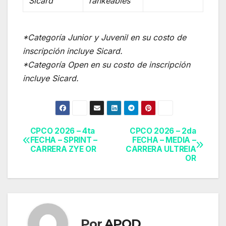
Sicard
rankeables
*Categoría Junior y Juvenil en su costo de
inscripción incluye Sicard.
*Categoría Open en su costo de inscripción
incluye Sicard.
CPCO 2026 – 4ta
CPCO 2026 – 2da
Navegación
FECHA – SPRINT –
FECHA – MEDIA –
CARRERA ZYE OR
CARRERA ULTREIA
de
OR
entradas
Por
APOD