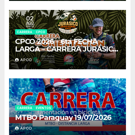
CARRERA
CPCO
CPCO 2026 – 6ta FECHA –
LARGA – CARRERA JURÁSICO
OR
APOD
CARRERA
EVENTOS
MTBO Paraguay 19/07/2026
APOD