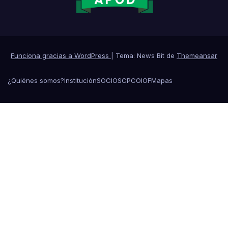
Funciona gracias a WordPress
|
Tema: News Bit de
Themeansar
¿Quiénes somos?
Institución
SOCIOS
CPCO
IOF
Mapas