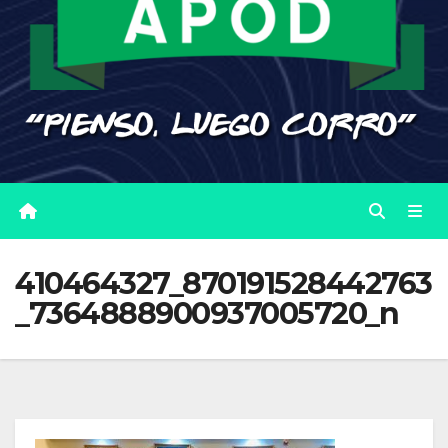
410464327_870191528442763
_7364888900937005720_n